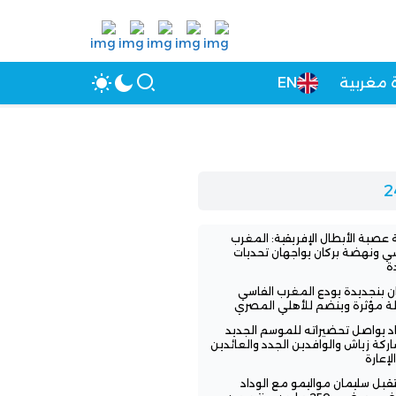
 مغربية
EN
عصبة الأبطال الإفريقية: المغرب
سي ونهضة بركان يواجهان تحديات
ة
ن بنجديدة يودع المغرب الفاسي
لة مؤثرة وينضم للأهلي المصري
اد يواصل تحضيراته للموسم الجديد
ركة زياش والوافدين الجدد والعائدين
لإعارة
بل سليمان مواليمو مع الوداد