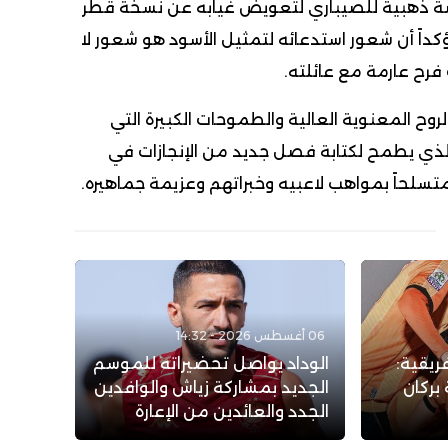
رصة ذهبية للصيباري لتعويض غيابه عن نسخة قطر
كداً أن شعور استدعائه لتمثيل الأسود هو شعور لا
ح عارمة مع عائلته.
وح المعنوية العالية والطموحات الكبيرة التي
لذي يطمح لكتابة فصل جديد من الإنجازات في
 متسلحاً بمواهب لاعبيه وخبراتهم وعزيمة جماهيره.
06 أغسطس 2026 - 14:32
ريقية:
الوداد يواصل تحضيراته للموسم
بركان
الجديد بمشاركة زياش والوافدين
الجدد والعائدين من الإعارة