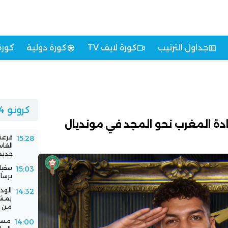
جداول الترتيب
كورة لايف TV
كورة دولية
كورة
كرونو 24
ادة المغرب نحو المجد في مونديال
قرعة 
15:28
الفا
جديد
سفيا
15:03
برسا
الود
14:32
بمشا
من ا
مستق
14:00