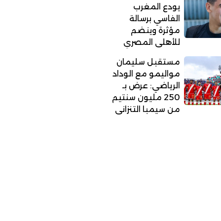
يودع المغرب
الفاسي برسالة
مؤثرة وينضم
للأهلي المصري
مستقبل سليمان
مواليمو مع الوداد
الرياضي: عرض بـ
250 مليون سنتيم
من سيمبا التنزاني