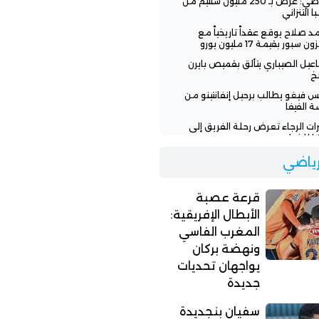
الرياضي: عرض بـ 250 مليون سنتيم من
ا التنزاني
 صلاح يوقع عقداً تاريخياً مع
ن سبور بقيمة 17 مليون يورو
عيل الصيباري يتألق بقميص بايرن
خ
س فيغو يطالب برحيل إنفانتينو من
ة الفيفا
رات الرجاء تعرض رحلة الفريق إلى
يا للخطر
 تنفي وعود إنفانتينو للمغرب
لرياضي
افة نهائي مونديال 2030
اء يطلب من لاعبيه البحث عن فرق
قرعة عصبة
ة
الأبطال الإفريقية:
المغرب الفاسي
ونهضة بركان
يواجهان تحديات
جديدة
سفيان بنجديدة