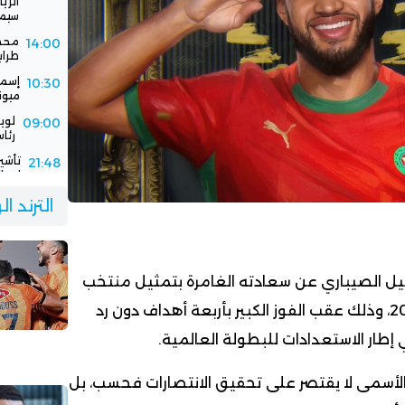
سيمب
محمد
14:00
طرابزو
إسما
10:30
ميون
لوي
09:00
رئاس
تأشي
21:48
إسبان
فيفا
21:00
الترند ا
باستض
الرج
16:30
جديد
عيل الصيباري عن سعادته الغامرة بتمثيل منتخب
بلاده في كأس العالم 2026، وذلك عقب الفوز الكبير بأربعة أهداف دون رد
ار الاستعدادات للبطولة العالمية.
الأسمى لا يقتصر على تحقيق الانتصارات فحسب، بل