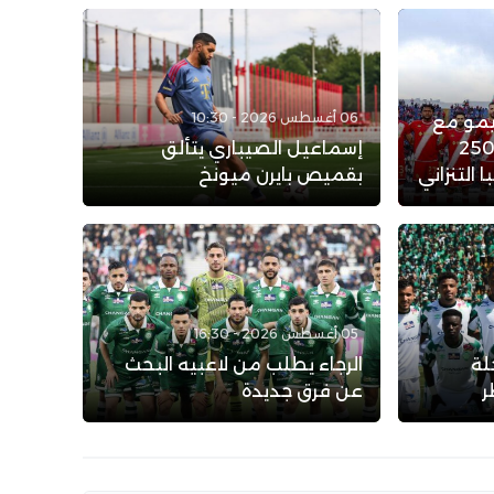
06 أغسطس 2026 - 10:30
يمو مع
لوداد الرياضي: عرض بـ 250
إسماعيل الصيباري يتألق
التنزاني
بقميص بايرن ميونخ
05 أغسطس 2026 - 16:30
لة
الرجاء يطلب من لاعبيه البحث
ر
عن فرق جديدة