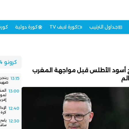
جداول الترتيب
كورة لايف TV
كورة دولية
كورة
كرونو 24
ج أسود الأطلس قبل مواجهة المغرب
لم
رينجر
13:15
صهيب 
المن
13:00
لموا
إفريق
الإد
12:40
كرة 
ياسر
12:30
سانت