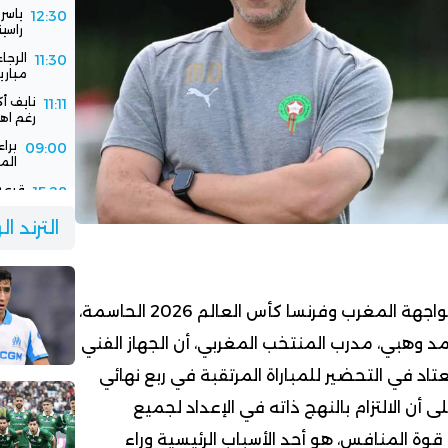
ياسر
12:30
راسين
الرجا
11:30
مباري
نايف أ
11:11
رغم اهت
برا
09:00
الم
قرعة 
15:28
الفا
جديد
الترند ا
سفيا
15:03
برسا
تترقب الجماهير بشغف مواجهة المغرب وفرنسا كأس العالم 2026 الحاسمة،
د وهبي، مدرب المنتخب المغربي، أن الجهاز الفني
تاد في التحضير للمباراة المرتقبة في ربع نهائي
 أن الالتزام بالنهج ذاته في الإعداد لجميع
قوة المنافس، هو أحد الأسباب الرئيسية وراء