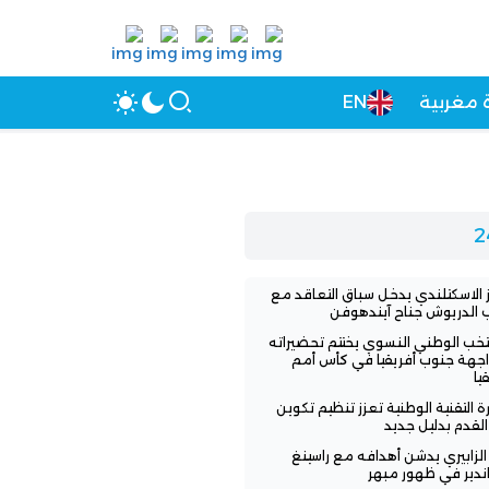
 مغربية
EN
ز الاسكتلندي يدخل سباق التعاقد مع
الدريوش جناح آيندهوفن
تخب الوطني النسوي يختتم تحضيراته
جهة جنوب أفريقيا في كأس أمم
يا
ارة التقنية الوطنية تعزز تنظيم تكوين
القدم بدليل جديد
 الزابيري يدشن أهدافه مع راسينغ
اندير في ظهور مبهر