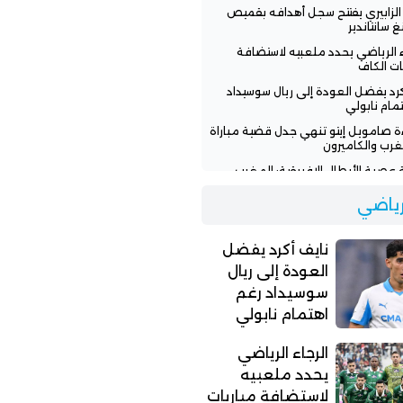
 الزابيري يفتتح سجل أهدافه بقميص
غ سانتاندير
ء الرياضي يحدد ملعبيه لاستضافة
ات الكاف
كرد يفضل العودة إلى ريال سوسيداد
مام نابولي
ءة صامويل إيتو تنهي جدل قضية مباراة
غرب والكاميرون
عصبة الأبطال الإفريقية: المغرب
سي ونهضة بركان يواجهان تحديات
ة
لرياضي
ن بنجديدة يودع المغرب الفاسي
لة مؤثرة وينضم للأهلي المصري
نايف أكرد يفضل
العودة إلى ريال
سوسيداد رغم
اهتمام نابولي
الرجاء الرياضي
يحدد ملعبيه
لاستضافة مباريات