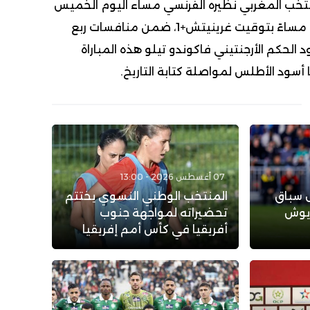
نتخب المغربي نظيره الفرنسي مساء اليوم الخميس
في تمام الساعة التاسعة مساءً بتوقيت غرينيتش+1، ضمن منافسات ربع
 الحكم الأرجنتيني فاكوندو تيلو هذه المباراة
أسود الأطلس لمواصلة كتابة التاريخ.
07 أغسطس 2026 - 13:00
ل سباق
المنتخب الوطني النسوي يختتم
ريوش
تحضيراته لمواجهة جنوب
أفريقيا في كأس أمم إفريقيا