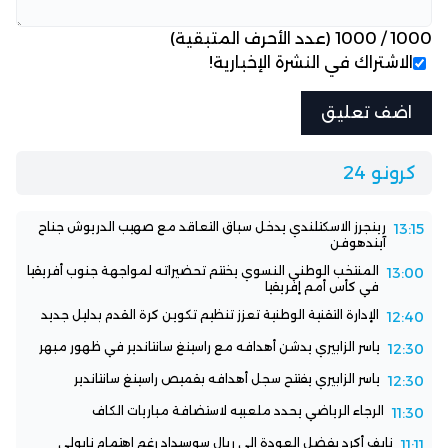
1000
/
1000
(عدد الأحرف المتبقية)
الاشتراك في النشرة الإخبارية!
كرونو 24
رينجرز الاسكتلندي يدخل سباق التعاقد مع صهيب الدريوش جناح
13:15
آيندهوفن
المنتخب الوطني النسوي يختتم تحضيراته لمواجهة جنوب أفريقيا
13:00
في كأس أمم إفريقيا
الإدارة التقنية الوطنية تعزز تنظيم تكوين كرة القدم بدليل جديد
12:40
ياسر الزابيري يدشن أهدافه مع راسينغ سانتاندير في ظهور مبهر
12:30
ياسر الزابيري يفتتح سجل أهدافه بقميص راسينغ سانتاندير
12:30
الرجاء الرياضي يحدد ملعبيه لاستضافة مباريات الكاف
11:30
نايف أكرد يفضل العودة إلى ريال سوسيداد رغم اهتمام نابولي
11:11