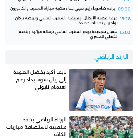
براءة صامويل إيتو تنهي جدل قضية مباراة المغرب والكاميرون
09:00
قرعة عصبة الأبطال الإفريقية: المغرب الفاسي ونهضة بركان
15:28
يواجهان تحديات جديدة
سفيان بنجديدة يودع المغرب الفاسي برسالة مؤثرة وينضم
15:03
للأهلي المصري
الترند الرياضي
نايف أكرد يفضل العودة
إلى ريال سوسيداد رغم
اهتمام نابولي
الرجاء الرياضي يحدد
ملعبيه لاستضافة مباريات
الكاف