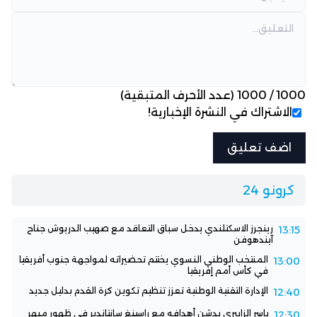
1000
/
1000
(عدد الأحرف المتبقية)
الاشتراك في النشرة الإخبارية!
كرونو 24
رينجرز الاسكتلندي يدخل سباق التعاقد مع صهيب الدريوش جناح
13:15
آيندهوفن
المنتخب الوطني النسوي يختتم تحضيراته لمواجهة جنوب أفريقيا
13:00
في كأس أمم إفريقيا
الإدارة التقنية الوطنية تعزز تنظيم تكوين كرة القدم بدليل جديد
12:40
ياسر الزابيري يدشن أهدافه مع راسينغ سانتاندير في ظهور مبهر
12:30