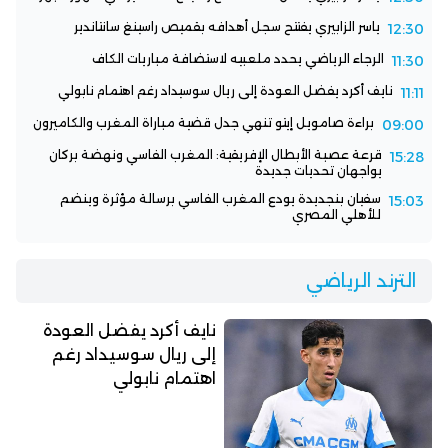
ياسر الزابيري يفتتح سجل أهدافه بقميص راسينغ سانتاندير
12:30
الرجاء الرياضي يحدد ملعبيه لاستضافة مباريات الكاف
11:30
نايف أكرد يفضل العودة إلى ريال سوسيداد رغم اهتمام نابولي
11:11
براءة صامويل إيتو تنهي جدل قضية مباراة المغرب والكاميرون
09:00
قرعة عصبة الأبطال الإفريقية: المغرب الفاسي ونهضة بركان
15:28
يواجهان تحديات جديدة
سفيان بنجديدة يودع المغرب الفاسي برسالة مؤثرة وينضم
15:03
للأهلي المصري
الترند الرياضي
نايف أكرد يفضل العودة
إلى ريال سوسيداد رغم
اهتمام نابولي