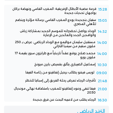
قرعة عصبة الأبطال الإفريقية: المغرب الفاسي ونهضة بركان
15:28
يواجهان تحديات جديدة
سفيان بنجديدة يودع المغرب الفاسي برسالة مؤثرة وينضم
15:03
للأهلي المصري
الوداد يواصل تحضيراته للموسم الجديد بمشاركة زياش
14:32
والوافدين الجدد والعائدين من الإعارة
مستقبل سليمان مواليمو مع الوداد الرياضي: عرض بـ 250
14:00
مليون سنتيم من سيمبا التنزاني
محمد صلاح يوقع عقداً تاريخياً مع طرابزون سبور بقيمة 17
14:00
مليون يورو
إسماعيل الصيباري يتألق بقميص بايرن ميونخ
10:30
لويس فيغو يطالب برحيل إنفانتينو من رئاسة الفيفا
09:00
تأشيرات الرجاء تعرض رحلة الفريق إلى إسبانيا للخطر
21:48
فيفا تنفي وعود إنفانتينو للمغرب باستضافة نهائي مونديال
21:00
2030
الرجاء يطلب من لاعبيه البحث عن فرق جديدة
16:30
الترند الرياضي