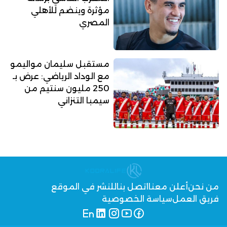
مؤثرة وينضم للأهلي
المصري
مستقبل سليمان مواليمو
مع الوداد الرياضي: عرض بـ
250 مليون سنتيم من
سيمبا التنزاني
من نحن
أعلن معنا
اتصل بنا
للنشر في الموقع
فريق العمل
سياسة الخصوصية