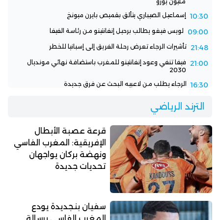
مليون يورو
إسماعيل الصيباري يتألق بقميص بايرن ميونخ
10:30
لويس فيغو يطالب برحيل إنفانتينو من رئاسة الفيفا
09:00
تأشيرات الرجاء تعرض رحلة الفريق إلى إسبانيا للخطر
21:48
فيفا تنفي وعود إنفانتينو للمغرب باستضافة نهائي مونديال
21:00
2030
الرجاء يطلب من لاعبيه البحث عن فرق جديدة
16:30
الترند الرياضي
قرعة عصبة الأبطال
الإفريقية: المغرب الفاسي
ونهضة بركان يواجهان
تحديات جديدة
سفيان بنجديدة يودع
المغرب الفاسي برسالة