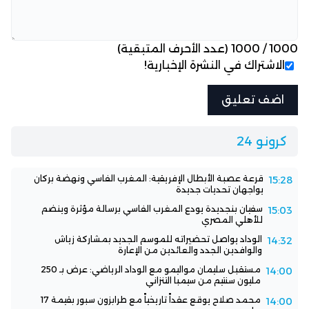
1000
/
1000
(عدد الأحرف المتبقية)
الاشتراك في النشرة الإخبارية!
كرونو 24
قرعة عصبة الأبطال الإفريقية: المغرب الفاسي ونهضة بركان
15:28
يواجهان تحديات جديدة
سفيان بنجديدة يودع المغرب الفاسي برسالة مؤثرة وينضم
15:03
للأهلي المصري
الوداد يواصل تحضيراته للموسم الجديد بمشاركة زياش
14:32
والوافدين الجدد والعائدين من الإعارة
مستقبل سليمان مواليمو مع الوداد الرياضي: عرض بـ 250
14:00
مليون سنتيم من سيمبا التنزاني
محمد صلاح يوقع عقداً تاريخياً مع طرابزون سبور بقيمة 17
14:00