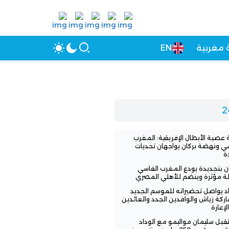
 مغربية
EN
عصبة الأبطال الإفريقية: المغرب
سي ونهضة بركان يواجهان تحديات
ة
ن بنجديدة يودع المغرب الفاسي
لة مؤثرة وينضم للأهلي المصري
اد يواصل تحضيراته للموسم الجديد
ركة زياش والوافدين الجدد والعائدين
لإعارة
بل سليمان مواليمو مع الوداد