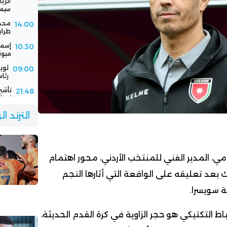
سيمب
محمد
14:00
طرابزو
إسما
10:30
ميون
لوي
09:00
رئاس
تأشي
21:48
إسبان
فيفا
21:00
الترند ا
باستض
الرج
16:30
جديد
ي، المدير الفني للمنتخب الأردني، محور اهتمام
ك بعد تعليقه على الواقعة التي أثارها النجم
 سويسرا.
ط التكتيكي هو حجر الزاوية في كرة القدم الحديثة،