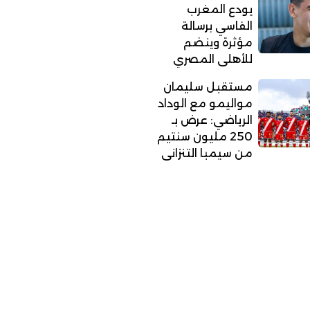
يودع المغرب
الفاسي برسالة
مؤثرة وينضم
للأهلي المصري
مستقبل سليمان
مواليمو مع الوداد
الرياضي: عرض بـ
250 مليون سنتيم
من سيمبا التنزاني