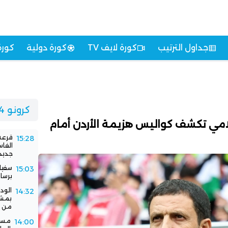
جداول الترتيب
كورة لايف TV
كورة دولية
كورة
كرونو 24
مي تكشف كواليس هزيمة الأردن أمام
قرعة 
15:28
الفا
جديد
سفيا
15:03
برسا
الود
14:32
بمشا
من ا
مستق
14:00