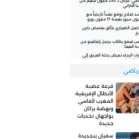
الرياضي: عرض بـ 250 مليون سنتيم من
ا التنزاني
 صلاح يوقع عقداً تاريخياً مع
ن سبور بقيمة 17 مليون يورو
عيل الصيباري يتألق بقميص بايرن
خ
س فيغو يطالب برحيل إنفانتينو من
ة الفيفا
رات الرجاء تعرض رحلة الفريق إلى
يا للخطر
 تنفي وعود إنفانتينو للمغرب
لرياضي
افة نهائي مونديال 2030
اء يطلب من لاعبيه البحث عن فرق
قرعة عصبة
ة
الأبطال الإفريقية:
المغرب الفاسي
ونهضة بركان
يواجهان تحديات
جديدة
سفيان بنجديدة