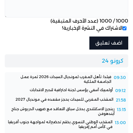
1000
/
1000
(عدد الأحرف المتبقية)
الاشتراك في النشرة الإخبارية!
كرونو 24
فيلدا: تأهل المغرب لمونديال السيدات 2026 ثمرة عمل
09:30
الجامعة الملكية
أولمبيك آسفي يؤسس لجنة احترافية لتدبير الانتدابات
09:12
المنتخب المغربي للسيدات يحجز مقعده في مونديال 2027
21:58
رينجرز الاسكتلندي يدخل سباق التعاقد مع صهيب الدريوش جناح
13:15
آيندهوفن
المنتخب الوطني النسوي يختتم تحضيراته لمواجهة جنوب أفريقيا
13:00
في كأس أمم إفريقيا