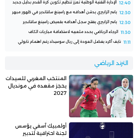
الإدارة التقنية الوطنية تعزز تنظيم تكوين كرة القدم بدليل جديد
12:40
ياسر الزابيري يدشن أهدافه مع راسينغ سانتاندير في ظهور مبهر
12:30
ياسر الزابيري يفتتح سجل أهدافه بقميص راسينغ سانتاندير
12:30
الرجاء الرياضي يحدد ملعبيه لاستضافة مباريات الكاف
11:30
نايف أكرد يفضل العودة إلى ريال سوسيداد رغم اهتمام نابولي
11:11
الترند الرياضي
المنتخب المغربي للسيدات
يحجز مقعده في مونديال
2027
أولمبيك آسفي يؤسس
لجنة احترافية لتدبير