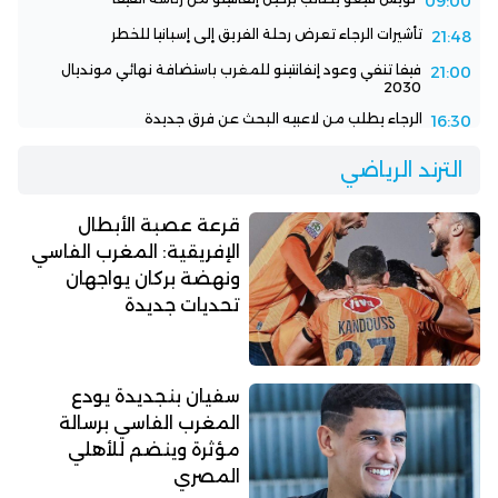
09:00
تأشيرات الرجاء تعرض رحلة الفريق إلى إسبانيا للخطر
21:48
فيفا تنفي وعود إنفانتينو للمغرب باستضافة نهائي مونديال
21:00
2030
الرجاء يطلب من لاعبيه البحث عن فرق جديدة
16:30
الترند الرياضي
قرعة عصبة الأبطال
الإفريقية: المغرب الفاسي
ونهضة بركان يواجهان
تحديات جديدة
سفيان بنجديدة يودع
المغرب الفاسي برسالة
مؤثرة وينضم للأهلي
المصري