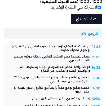
1000
/
1000
(عدد الأحرف المتبقية)
الاشتراك في النشرة الإخبارية!
كرونو 24
قرعة عصبة الأبطال الإفريقية: المغرب الفاسي ونهضة بركان
15:28
يواجهان تحديات جديدة
سفيان بنجديدة يودع المغرب الفاسي برسالة مؤثرة وينضم
15:03
للأهلي المصري
الوداد يواصل تحضيراته للموسم الجديد بمشاركة زياش
14:32
والوافدين الجدد والعائدين من الإعارة
مستقبل سليمان مواليمو مع الوداد الرياضي: عرض بـ 250
14:00
مليون سنتيم من سيمبا التنزاني
محمد صلاح يوقع عقداً تاريخياً مع طرابزون سبور بقيمة 17
14:00
مليون يورو
إسماعيل الصيباري يتألق بقميص بايرن ميونخ
10:30
لويس فيغو يطالب برحيل إنفانتينو من رئاسة الفيفا