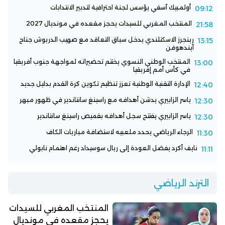
أولمبيك آسفي يؤسس لجنة احترافية لتدبير الانتدابات
09:12
المنتخب المغربي للسيدات يحجز مقعده في مونديال 2027
21:58
رينجرز الاسكتلندي يدخل سباق التعاقد مع صهيب الدريوش جناح
13:15
آيندهوفن
المنتخب الوطني النسوي يختتم تحضيراته لمواجهة جنوب أفريقيا
13:00
في كأس أمم إفريقيا
الإدارة التقنية الوطنية تعزز تنظيم تكوين كرة القدم بدليل جديد
12:40
ياسر الزابيري يدشن أهدافه مع راسينغ سانتاندير في ظهور مبهر
12:30
ياسر الزابيري يفتتح سجل أهدافه بقميص راسينغ سانتاندير
12:30
الرجاء الرياضي يحدد ملعبيه لاستضافة مباريات الكاف
11:30
نايف أكرد يفضل العودة إلى ريال سوسيداد رغم اهتمام نابولي
11:11
الترند الرياضي
المنتخب المغربي للسيدات
يحجز مقعده في مونديال