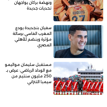
ونهضة بركان يواجهان
تحديات جديدة
سفيان بنجديدة يودع
المغرب الفاسي برسالة
مؤثرة وينضم للأهلي
المصري
مستقبل سليمان مواليمو
مع الوداد الرياضي: عرض بـ
250 مليون سنتيم من
سيمبا التنزاني