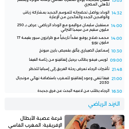
15:03
للأهلي المصري
الوداد يواصل تحضيراته للموسم الجديد بمشاركة زياش
14:32
والوافدين الجدد والعائدين من الإعارة
مستقبل سليمان مواليمو مع الوداد الرياضي: عرض بـ 250
14:00
مليون سنتيم من سيمبا التنزاني
محمد صلاح يوقع عقداً تاريخياً مع طرابزون سبور بقيمة 17
14:00
مليون يورو
إسماعيل الصيباري يتألق بقميص بايرن ميونخ
10:30
لويس فيغو يطالب برحيل إنفانتينو من رئاسة الفيفا
09:00
تأشيرات الرجاء تعرض رحلة الفريق إلى إسبانيا للخطر
21:48
فيفا تنفي وعود إنفانتينو للمغرب باستضافة نهائي مونديال
21:00
2030
الرجاء يطلب من لاعبيه البحث عن فرق جديدة
16:30
الترند الرياضي
قرعة عصبة الأبطال
الإفريقية: المغرب الفاسي