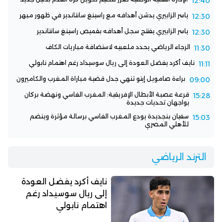
12:40
ياسر الزابيري يدشن أهدافه مع راسينغ سانتاندير في ظهور مبهر
12:30
ياسر الزابيري يفتتح سجل أهدافه بقميص راسينغ سانتاندير
12:30
الرجاء الرياضي يحدد ملعبيه لاستضافة مباريات الكاف
11:30
نايف أكرد يفضل العودة إلى ريال سوسيداد رغم اهتمام نابولي
11:11
براءة صامويل إيتو تنهي جدل قضية مباراة المغرب والكاميرون
09:00
قرعة عصبة الأبطال الإفريقية: المغرب الفاسي ونهضة بركان
15:28
يواجهان تحديات جديدة
سفيان بنجديدة يودع المغرب الفاسي برسالة مؤثرة وينضم
15:03
للأهلي المصري
الترند الرياضي
نايف أكرد يفضل العودة
إلى ريال سوسيداد رغم
اهتمام نابولي