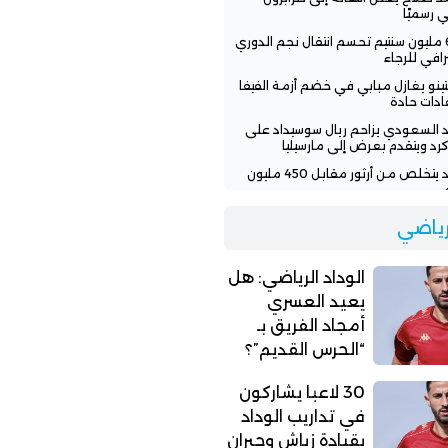
ي رسميًا
600 مليون سنتيم تحسم انتقال نجم الدوري
رافي للرجاء
نتينو يغازل مبابي في خضم أزمة الفيفا
قادات حادة
اد السعودي يزاحم ريال سوسيداد على
رد ويتقدم بعرض إلى مارسيليا
الوداد يتخلص من أرثور مقابل 450 مليون
اد الرياضي: هل يعيد العسري أمجاد
لرياضي
يق بـ “الحرس القديم”؟
الوداد الرياضي: هل
يعيد العسري
أمجاد الفريق بـ
“الحرس القديم”؟
30 لاعبا يشاركون
في تداريب الوداد
بقيادة زياش وجبران