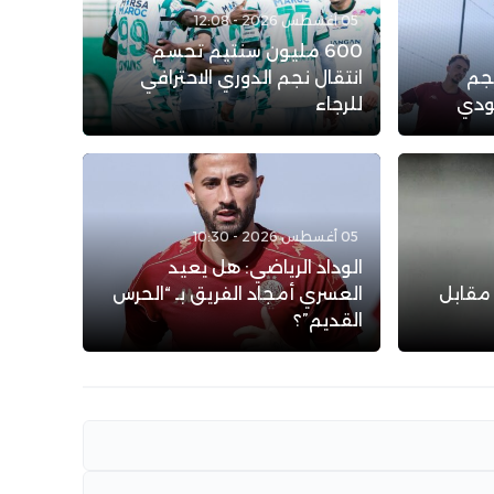
05 أغسطس 2026 - 12:08
600 مليون سنتيم تحسم
نجم
انتقال نجم الدوري الاحترافي
عودي
للرجاء
05 أغسطس 2026 - 10:30
الوداد الرياضي: هل يعيد
 مقابل
العسري أمجاد الفريق بـ “الحرس
القديم”؟