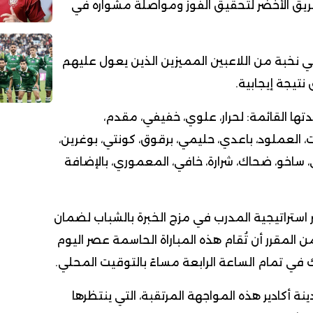
فريق الأخضر لتحقيق الفوز ومواصلة مشواره في
ي نخبة من اللاعبين المميزين الذين يعول عليهم
تيجة إيجابية.
دتها القائمة: لحرار، علوي، خفيفي، مقدم،
العملود، باعدي، حليمي، برقوق، كونتي، بوغرين،
 ساخو، ضحاك، شرارة، خافي، المعموري، بالإضافة
 استراتيجية المدرب في مزج الخبرة بالشباب لضمان
المقرر أن تُقام هذه المباراة الحاسمة عصر اليوم
 أكادير هذه المواجهة المرتقبة، التي ينتظرها