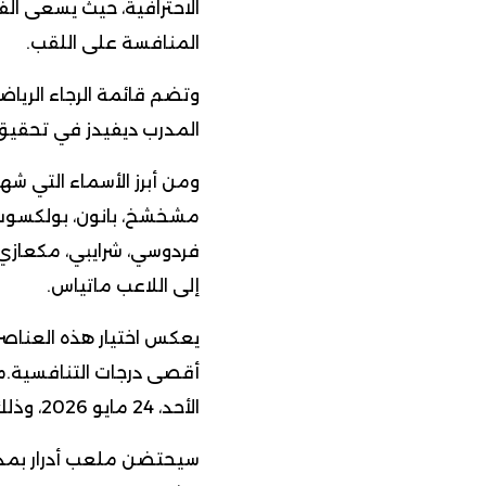
الاحترافية، حيث يسعى ال
المنافسة على اللقب.
وتضم قائمة الرجاء الرياض
المدرب ديفيدز في تحقيق ن
ومن أبرز الأسماء التي شه
مشخشخ، بانون، بولكسوت، 
فردوسي، شرايبي، مكعازي،
إلى اللاعب ماتياس.
يعكس اختيار هذه العناصر
أقصى درجات التنافسية.من 
الأحد، 24 مايو 2026، وذلك في تمام الساعة الرابعة مساءً بالتوقيت المحلي.
سيحتضن ملعب أدرار بمدينة