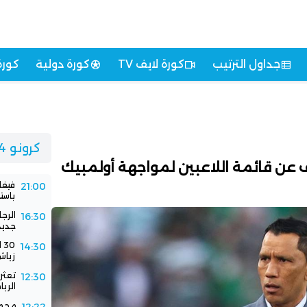
جداول الترتيب
كورة لايف TV
كورة دولية
كورة
كرونو 24
ف عن قائمة اللاعبين لمواجهة أولمبيك
فيفا
21:00
باستض
الرج
16:30
جديد
0
14:30
زياش
تعثر 
12:30
الري
محمد