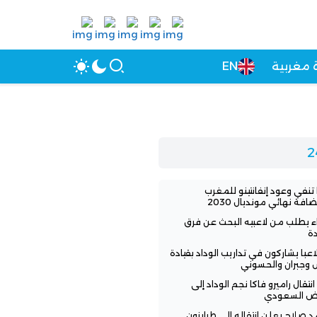
 مغربية
EN
 تنفي وعود إنفانتينو للمغرب
افة نهائي مونديال 2030
اء يطلب من لاعبيه البحث عن فرق
ة
3 لاعبا يشاركون في تداريب الوداد بقيادة
 وجبران والحسوني
انتقال راميرو فاكا نجم الوداد إلى
اض السعودي
 صلاح يعلن انتقاله إلى طرابزون