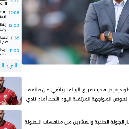
12:22
الترك
12:08
الاحت
إنفا
12:00
وانت
الاتح
11:35
ضم أك
11:00
سنتيم
الود
10:30
الترند ا
الفر
 ديفيدز، مدرب فريق الرجاء الرياضي، عن قائمة
 لخوض المواجهة المرتقبة اليوم الأحد، أمام نادي
ار الجولة الحادية والعشرين من منافسات البطولة