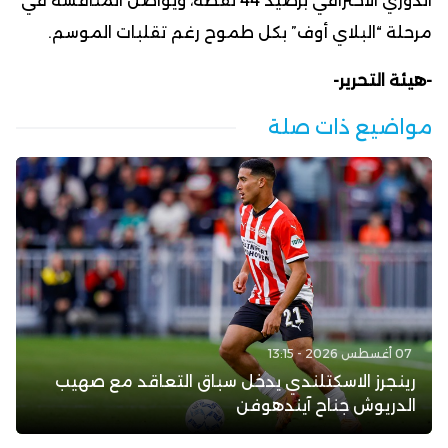
الدوري الاحترافي برصيد 44 نقطة، ويواصل المنافسة في
مرحلة “البلاي أوف” بكل طموح رغم تقلبات الموسم.
-هيئة التحرير-
مواضيع ذات صلة
07 أغسطس 2026 - 13:15
رينجرز الاسكتلندي يدخل سباق التعاقد مع صهيب
الدريوش جناح آيندهوفن