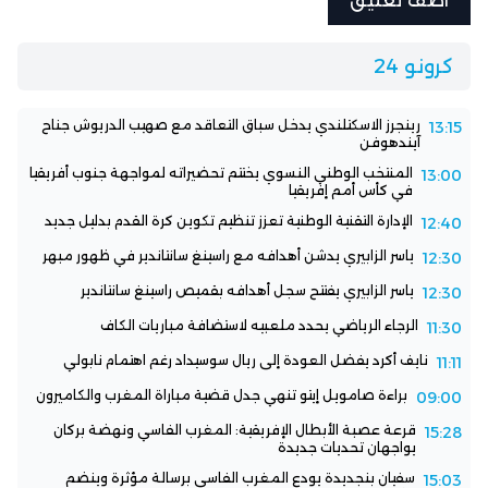
كرونو 24
رينجرز الاسكتلندي يدخل سباق التعاقد مع صهيب الدريوش جناح
13:15
آيندهوفن
المنتخب الوطني النسوي يختتم تحضيراته لمواجهة جنوب أفريقيا
13:00
في كأس أمم إفريقيا
الإدارة التقنية الوطنية تعزز تنظيم تكوين كرة القدم بدليل جديد
12:40
ياسر الزابيري يدشن أهدافه مع راسينغ سانتاندير في ظهور مبهر
12:30
ياسر الزابيري يفتتح سجل أهدافه بقميص راسينغ سانتاندير
12:30
الرجاء الرياضي يحدد ملعبيه لاستضافة مباريات الكاف
11:30
نايف أكرد يفضل العودة إلى ريال سوسيداد رغم اهتمام نابولي
11:11
براءة صامويل إيتو تنهي جدل قضية مباراة المغرب والكاميرون
09:00
قرعة عصبة الأبطال الإفريقية: المغرب الفاسي ونهضة بركان
15:28
يواجهان تحديات جديدة
سفيان بنجديدة يودع المغرب الفاسي برسالة مؤثرة وينضم
15:03