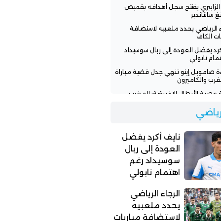
 الزابيري يفتتح سجل أهدافه بقميص
غ سانتاندير
ء الرياضي يحدد ملعبيه لاستضافة
ات الكاف
كرد يفضل العودة إلى ريال سوسيداد
مام نابولي
ءة صامويل إيتو تنهي جدل قضية مباراة
غرب والكاميرون
عصبة الأبطال الإفريقية: المغرب
سي ونهضة بركان يواجهان تحديات
ة
لرياضي
ن بنجديدة يودع المغرب الفاسي
لة مؤثرة وينضم للأهلي المصري
نايف أكرد يفضل
العودة إلى ريال
سوسيداد رغم
اهتمام نابولي
الرجاء الرياضي
يحدد ملعبيه
لاستضافة مباريات