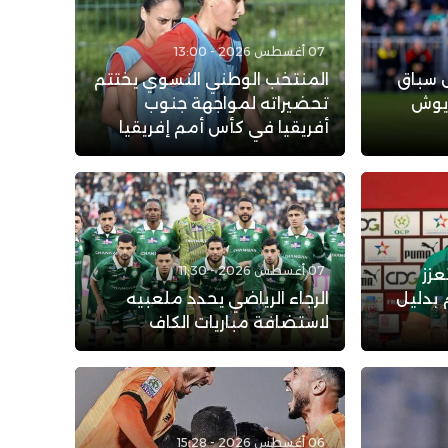
07 أغسطس 2026 - 13:00
ل سباق
المنتخب الوطني النسوي يختتم
ريوش
تحضيراته لمواجهة جنوب
أفريقيا في كأس أمم إفريقيا
07 أغسطس 2026 - 11:30
عزز
 بدليل
الرجاء الرياضي يحدد ملعبيه
لاستضافة مباريات الكاف
06 أغسطس 2026 - 15:28