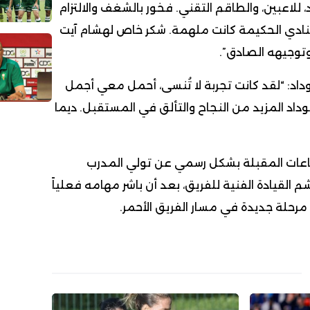
داد، للاعبين، والطاقم التقني. فخور بالشغف والالتزام
لنادي الحكيمة كانت ملهمة. شكر خاص لهشام آيت
توجيهه الصادق”.
داد: “لقد كانت تجربة لا تُنسى، أحمل معي أجمل
للوداد المزيد من النجاح والتألق في المستقبل. ديما
الساعات المقبلة بشكل رسمي عن تولي المدرب
القيادة الفنية للفريق، بعد أن باشر مهامه فعلياً
مرحلة جديدة في مسار الفريق الأحمر.