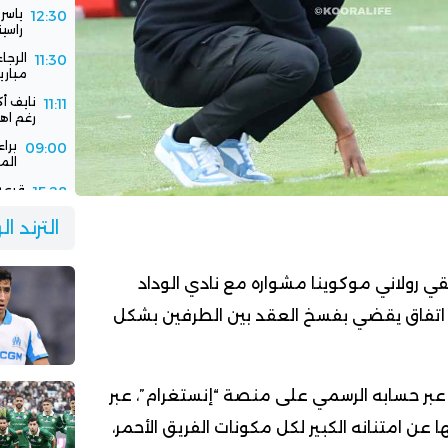
ياسر
12:30
راسين
الرجا
11:30
مباري
نايف أ
11:11
رغم اهت
برا
09:00
الم
قرعة 
15:28
الفا
جديد
الترند ا
سفيا
15:03
برسا
ي رولاني موكوينا مشواره مع نادي الوداد
ى اتفاق يقضي بفسخ العقد بين الطرفين بشكل
 عبر حسابه الرسمي على منصة “إنستغرام”، عبر
ا عن امتنانه الكبير لكل مكونات الفريق الأحمر،