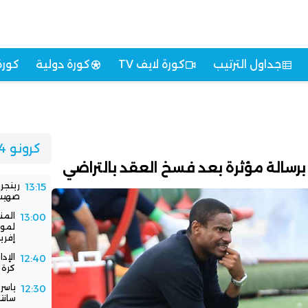
جداول الترتيب
كورة لايف TV
كورة دولية
كورة
كرونو 24
 برسالة مؤثرة بعد فسخ العقد بالتراضي
رينجر
13:15
صهيب 
المن
13:00
لموا
إفريق
الإد
12:40
كرة 
ياسر
12:30
سانت