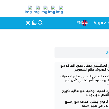
 مغربية
EN
ز الاسكتلندي يدخل سباق التعاقد مع
الدريوش جناح آيندهوفن
تخب الوطني النسوي يختتم تحضيراته
جهة جنوب أفريقيا في كأس أمم
يا
ارة التقنية الوطنية تعزز تنظيم تكوين
القدم بدليل جديد
 الزابيري يدشن أهدافه مع راسينغ
اندير في ظهور مبهر