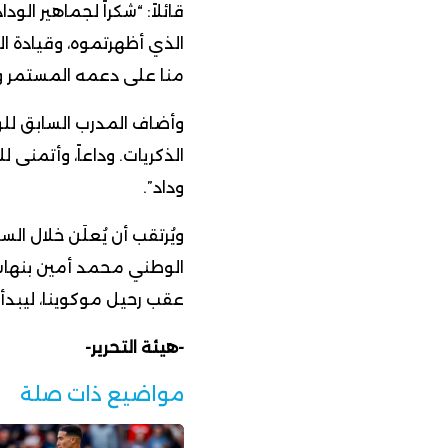
قائلاً: “شكراً لجماهير الو
الذي أظهرتموه، وقيادة ا
منا على دعمه المستمر و
وأضاف المدرب السابق للو
الذكريات. وداعاً، وأتمنى 
وداد”.
ويُرتقب أن يُعلَن خلال 
الوطني محمد أمين بنهاشم 
عقب رحيل موكوينا، ليبدأ 
-هيئة التحرير-
مواضيع ذات صلة