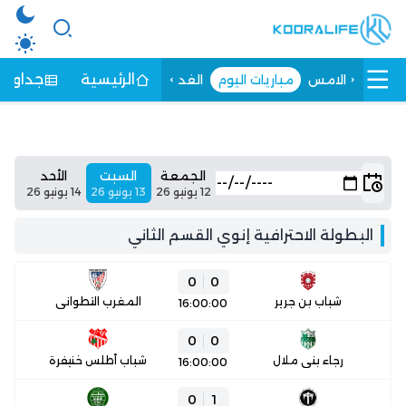
الرئيسية
جداول ا
الامس
مباريات اليوم
الغد
الجمعة
السبت
الأحد
12 يونيو 26
13 يونيو 26
14 يونيو 26
البطولة الاحترافية إنوي القسم الثاني
0
0
شباب بن جرير
المغرب التطواني
16:00:00
0
0
رجاء بني ملال
شباب أطلس خنيفرة
16:00:00
0
1