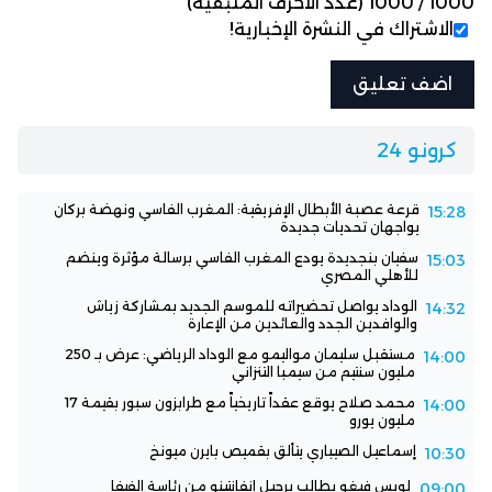
1000
/
1000
(عدد الأحرف المتبقية)
الاشتراك في النشرة الإخبارية!
كرونو 24
قرعة عصبة الأبطال الإفريقية: المغرب الفاسي ونهضة بركان
15:28
يواجهان تحديات جديدة
سفيان بنجديدة يودع المغرب الفاسي برسالة مؤثرة وينضم
15:03
للأهلي المصري
الوداد يواصل تحضيراته للموسم الجديد بمشاركة زياش
14:32
والوافدين الجدد والعائدين من الإعارة
مستقبل سليمان مواليمو مع الوداد الرياضي: عرض بـ 250
14:00
مليون سنتيم من سيمبا التنزاني
محمد صلاح يوقع عقداً تاريخياً مع طرابزون سبور بقيمة 17
14:00
مليون يورو
إسماعيل الصيباري يتألق بقميص بايرن ميونخ
10:30
لويس فيغو يطالب برحيل إنفانتينو من رئاسة الفيفا
09:00