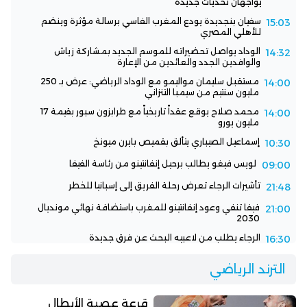
يواجهان تحديات جديدة
سفيان بنجديدة يودع المغرب الفاسي برسالة مؤثرة وينضم
15:03
للأهلي المصري
الوداد يواصل تحضيراته للموسم الجديد بمشاركة زياش
14:32
والوافدين الجدد والعائدين من الإعارة
مستقبل سليمان مواليمو مع الوداد الرياضي: عرض بـ 250
14:00
مليون سنتيم من سيمبا التنزاني
محمد صلاح يوقع عقداً تاريخياً مع طرابزون سبور بقيمة 17
14:00
مليون يورو
إسماعيل الصيباري يتألق بقميص بايرن ميونخ
10:30
لويس فيغو يطالب برحيل إنفانتينو من رئاسة الفيفا
09:00
تأشيرات الرجاء تعرض رحلة الفريق إلى إسبانيا للخطر
21:48
فيفا تنفي وعود إنفانتينو للمغرب باستضافة نهائي مونديال
21:00
2030
الرجاء يطلب من لاعبيه البحث عن فرق جديدة
16:30
الترند الرياضي
قرعة عصبة الأبطال