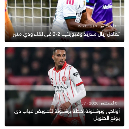
01 أغسطس 2026 - 19:21
تعادل ريال مدريد وفيورنتينا 2-2 في لقاء ودي مثير
01 أغسطس 2026 - 11:57
أوناحي وبرشلونة: خطة برشلونة لتعويض غياب دي
يونغ الطويل