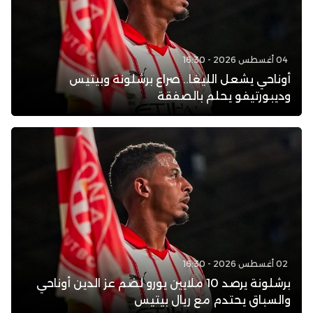
04 أغسطس 2026 - 16:30
أوناحي يشعل الليغا.. صراع برشلونة وبيتيس
وديبورتيفو يحلم بالصفقة
02 أغسطس 2026 - 16:30
برشلونة يرصد 10 ملايين يورو لضم عز الدين أوناحي
والسباق يحتدم مع ريال بيتيس