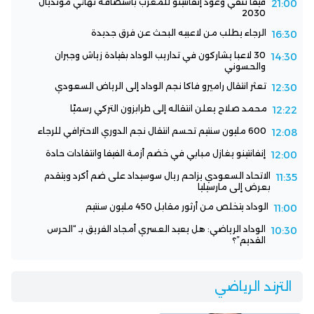
فيفا تنفي وعود إنفانتينو للمغرب باستضافة نهائي مونديال
21:00
2030
الرجاء يطلب من لاعبيه البحث عن فرق جديدة
16:30
30 لاعبا يشاركون في تداريب الوداد بقيادة زياش وجبران
14:30
والحسوني
تعثر انتقال راميرو فاكا نجم الوداد إلى الرياض السعودي
12:30
محمد صلاح يعلن انتقاله إلى طرابزون التركي رسميًا
12:22
600 مليون سنتيم تحسم انتقال نجم الدوري الاحترافي للرجاء
12:08
إنفانتينو يغازل مبابي في خضم أزمة الفيفا وانتقادات حادة
12:00
الاتحاد السعودي يزاحم ريال سوسيداد على ضم أكرد ويتقدم
11:35
بعرض إلى مارسيليا
الوداد يتخلص من أرثور مقابل 450 مليون سنتيم
11:00
الوداد الرياضي: هل يعيد العسري أمجاد الفريق بـ “الحرس
10:30
القديم”؟
الترند الرياضي