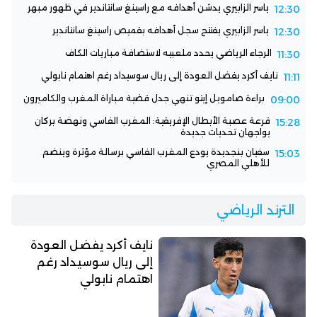
ياسر الزابيري يدشن أهدافه مع راسينغ سانتاندير في ظهور مبهر
12:30
ياسر الزابيري يفتتح سجل أهدافه بقميص راسينغ سانتاندير
12:30
الرجاء الرياضي يحدد ملعبيه لاستضافة مباريات الكاف
11:30
نايف أكرد يفضل العودة إلى ريال سوسيداد رغم اهتمام نابولي
11:11
براءة صامويل إيتو تنهي جدل قضية مباراة المغرب والكاميرون
09:00
قرعة عصبة الأبطال الإفريقية: المغرب الفاسي ونهضة بركان
15:28
يواجهان تحديات جديدة
سفيان بنجديدة يودع المغرب الفاسي برسالة مؤثرة وينضم
15:03
للأهلي المصري
الترند الرياضي
نايف أكرد يفضل العودة
إلى ريال سوسيداد رغم
اهتمام نابولي