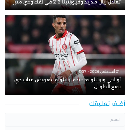
تعادل ريال مدريد وفيورنتينا 2-2 في لقاء ودي مثير
01 أغسطس 2026 - 11:57
أوناحي وبرشلونة: خطة برشلونة لتعويض غياب دي
يونغ الطويل
أضف تعليقك