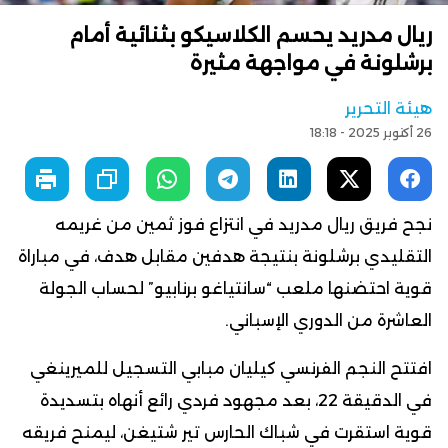
ريال مدريد يحسم الكلاسيكو بثنائية أمام
برشلونة في مواجهة مثيرة
هيئة التحرير
26 أكتوبر 2025 - 18:18
نجح فريق ريال مدريد في انتزاع فوز ثمين من غريمه
التقليدي برشلونة بنتيجة هدفين مقابل هدف، في مباراة
قوية احتضنها ملعب “سانتياغو برنابيو” لحساب الجولة
العاشرة من الدوري الإسباني.
افتتح النجم الفرنسي كيليان مبابي التسجيل للميرينغي
في الدقيقة 22، بعد مجهود فردي رائع أنهاه بتسديدة
قوية استقرت في شباك الحارس تير شتيغن، ليمنح فريقه