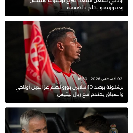
أوناحي يشعل الليغا.. صراع برشلونة وبيتيس
وديبورتيفو يحلم بالصفقة
02 أغسطس 2026 - 16:30
برشلونة يرصد 10 ملايين يورو لضم عز الدين أوناحي
والسباق يحتدم مع ريال بيتيس