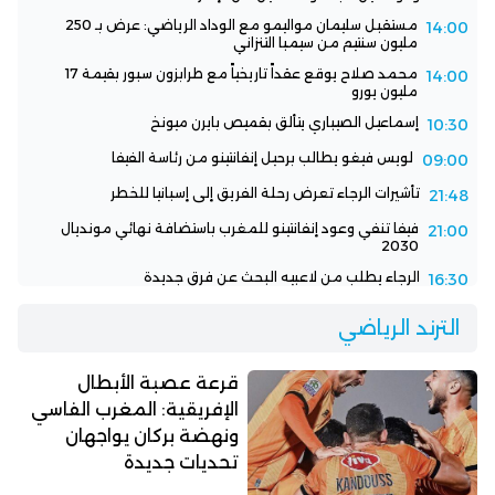
مستقبل سليمان مواليمو مع الوداد الرياضي: عرض بـ 250
14:00
مليون سنتيم من سيمبا التنزاني
محمد صلاح يوقع عقداً تاريخياً مع طرابزون سبور بقيمة 17
14:00
مليون يورو
إسماعيل الصيباري يتألق بقميص بايرن ميونخ
10:30
لويس فيغو يطالب برحيل إنفانتينو من رئاسة الفيفا
09:00
تأشيرات الرجاء تعرض رحلة الفريق إلى إسبانيا للخطر
21:48
فيفا تنفي وعود إنفانتينو للمغرب باستضافة نهائي مونديال
21:00
2030
الرجاء يطلب من لاعبيه البحث عن فرق جديدة
16:30
الترند الرياضي
قرعة عصبة الأبطال
الإفريقية: المغرب الفاسي
ونهضة بركان يواجهان
تحديات جديدة