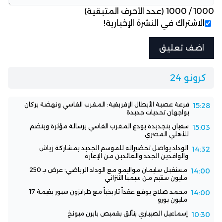
1000
/
1000
(عدد الأحرف المتبقية)
الاشتراك في النشرة الإخبارية!
كرونو 24
قرعة عصبة الأبطال الإفريقية: المغرب الفاسي ونهضة بركان
15:28
يواجهان تحديات جديدة
سفيان بنجديدة يودع المغرب الفاسي برسالة مؤثرة وينضم
15:03
للأهلي المصري
الوداد يواصل تحضيراته للموسم الجديد بمشاركة زياش
14:32
والوافدين الجدد والعائدين من الإعارة
مستقبل سليمان مواليمو مع الوداد الرياضي: عرض بـ 250
14:00
مليون سنتيم من سيمبا التنزاني
محمد صلاح يوقع عقداً تاريخياً مع طرابزون سبور بقيمة 17
14:00
مليون يورو
إسماعيل الصيباري يتألق بقميص بايرن ميونخ
10:30