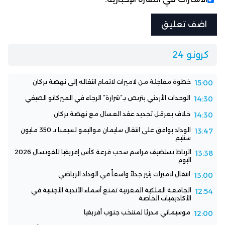
كرونو 24
خطوة مفاجئة من لاميرات لاتمام انتقاله إلى نهضة بركان
15:00
الوحدات الأردني يتربص بـ”شرارة” الرجاء في الميركاتو الصيفي
14:30
خلاف يعرقل تجديد عقد العسال مع نهضة بركان
14:30
الوداد يوافق على انتقال سليمان مواليمو لسيمبا بـ 350 مليون
13:47
سنتيم
الرباط تستضيف مراسم سحب قرعة كأس إفريقيا للفوتسال 2026
13:38
اليوم
انتقال لاميرات يثير جدلاً واسعاً في الوداد الرياضي
13:00
الجامعة الملكية المغربية تمنع أسماء الأندية الأجنبية في
12:54
الأكاديميات الخاصة
موسيماني مدربًا لمنتخب جنوب أفريقيا
12:00